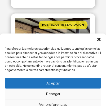
HOSPEDAJE
,
RESTAURACIÓN
Para ofrecer las mejores experiencias, utilizamos tecnologías como las
cookies para almacenar y/o acceder a la información del dispositivo. El
consentimiento de estas tecnologías nos permitirá procesar datos
como el comportamiento de navegación o las identificaciones únicas
en este sitio. No consentir o retirar el consentimiento, puede afectar
negativamente a ciertas características y funciones.
Bar La Cultural
Aceptar
📍
Carretera de Barruecopardo, 6 37257
Denegar
Saucelle (Salamanca)
☎️ 
653 674 109
Ver preferencias