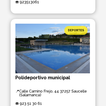
☎️ 
923513061
DEPORTES
Polideportivo municipal
📍
Calle Camino Frejo, 44 37257 Saucelle
(Salamanca)
☎️ 
923 51 30 61