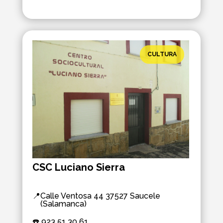
CULTURA
CSC Luciano Sierra
📍
Calle Ventosa 44 37527 Saucele
(Salamanca)
☎️ 
923 51 30 61