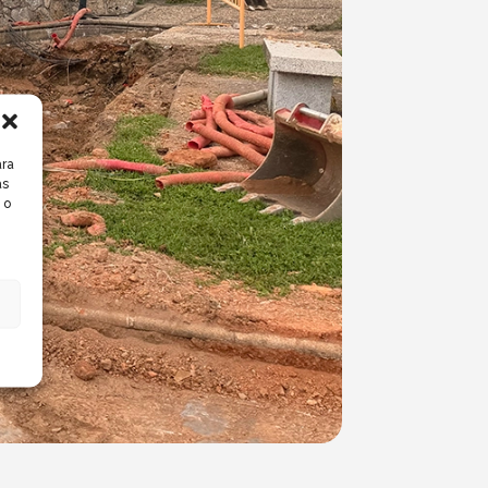
ara
as
 o