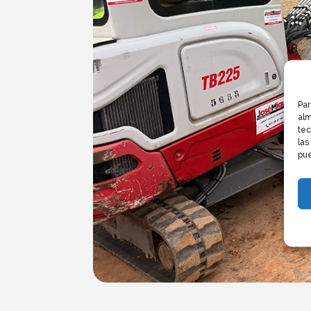
Par
alm
tec
las
pue