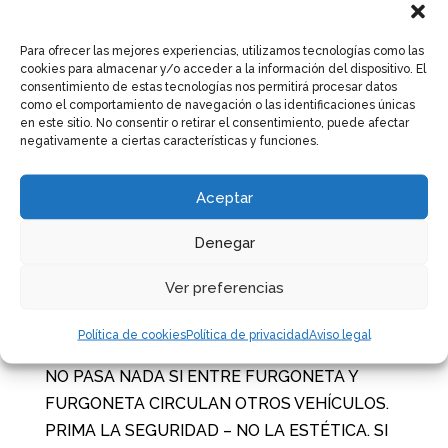
Mirador del Fraile. 15 kmts – 24 min aprox
12:00 hrs.
Fin de actividades. Regreso a
Para ofrecer las mejores experiencias, utilizamos tecnologías como las
casa!
cookies para almacenar y/o acceder a la información del dispositivo. El
consentimiento de estas tecnologías nos permitirá procesar datos
RECORDAMOS QUE AL CIRCULAR
como el comportamiento de navegación o las identificaciones únicas
POR CARRETERA
en este sitio. No consentir o retirar el consentimiento, puede afectar
negativamente a ciertas características y funciones.
CADA UNO ES RESPONSABLE DE SU
VEHÍCULO Y DE SU FORMA DE CONDUCIR. NO
Aceptar
PODEMOS CIRCULAR EN CARAVANA. HAY
QUE RESPETAR LOS LÍMITES DE VELOCIDAD
Denegar
Y ESPACIO DE SEGURIDAD. DEJAR ESPACIO
Ver preferencias
ENTRE FURGONETA Y FURGONETA PARA
FACILITAR MANIOBRAS DE
Política de cookies
Política de privacidad
Aviso legal
ADELANTAMIENTO DE OTROS VEHÍCULOS.
NO PASA NADA SI ENTRE FURGONETA Y
FURGONETA CIRCULAN OTROS VEHÍCULOS.
PRIMA LA SEGURIDAD – NO LA ESTÉTICA. SI