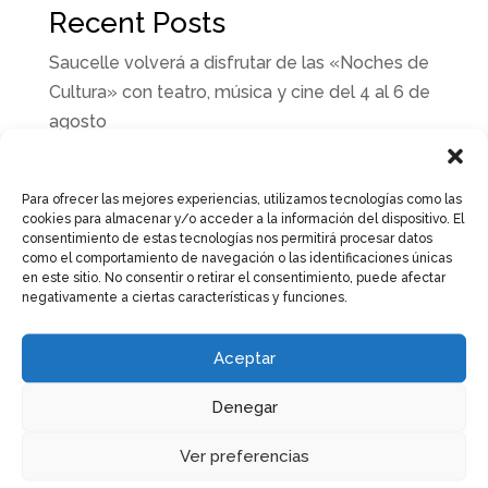
Recent Posts
Saucelle volverá a disfrutar de las «Noches de
Cultura» con teatro, música y cine del 4 al 6 de
agosto
Misión Verano 2026 llega a Saucelle con una
noche de música, teatro, oración y muchas
Para ofrecer las mejores experiencias, utilizamos tecnologías como las
sorpresas
cookies para almacenar y/o acceder a la información del dispositivo. El
consentimiento de estas tecnologías nos permitirá procesar datos
Saucelle estrena su Auditorio Municipal
como el comportamiento de navegación o las identificaciones únicas
en este sitio. No consentir o retirar el consentimiento, puede afectar
«Laureano Bordallo»
negativamente a ciertas características y funciones.
Saucelle presenta su programación de
actividades de verano para niños y adultos
Aceptar
Las piscinas municipales de Saucelle abrirán
Denegar
sus puertas el próximo 27 de junio
Ver preferencias
Recent Comments