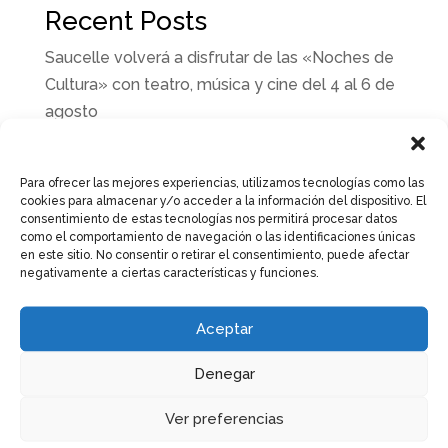
Recent Posts
Saucelle volverá a disfrutar de las «Noches de
Cultura» con teatro, música y cine del 4 al 6 de
agosto
Misión Verano 2026 llega a Saucelle con una
noche de música, teatro, oración y muchas
Para ofrecer las mejores experiencias, utilizamos tecnologías como las
sorpresas
cookies para almacenar y/o acceder a la información del dispositivo. El
consentimiento de estas tecnologías nos permitirá procesar datos
Saucelle estrena su Auditorio Municipal
como el comportamiento de navegación o las identificaciones únicas
en este sitio. No consentir o retirar el consentimiento, puede afectar
«Laureano Bordallo»
negativamente a ciertas características y funciones.
Saucelle presenta su programación de
actividades de verano para niños y adultos
Aceptar
Las piscinas municipales de Saucelle abrirán
Denegar
sus puertas el próximo 27 de junio
Ver preferencias
Recent Comments