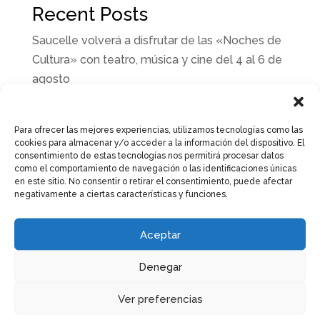
Recent Posts
Saucelle volverá a disfrutar de las «Noches de
Cultura» con teatro, música y cine del 4 al 6 de
agosto
Misión Verano 2026 llega a Saucelle con una
noche de música, teatro, oración y muchas
Para ofrecer las mejores experiencias, utilizamos tecnologías como las
sorpresas
cookies para almacenar y/o acceder a la información del dispositivo. El
consentimiento de estas tecnologías nos permitirá procesar datos
Saucelle estrena su Auditorio Municipal
como el comportamiento de navegación o las identificaciones únicas
en este sitio. No consentir o retirar el consentimiento, puede afectar
«Laureano Bordallo»
negativamente a ciertas características y funciones.
Saucelle presenta su programación de
actividades de verano para niños y adultos
Aceptar
Las piscinas municipales de Saucelle abrirán
Denegar
sus puertas el próximo 27 de junio
Ver preferencias
Recent Comments