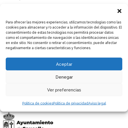
Saucelle estrena su Auditorio Municipal
«Laureano Bordallo»
Para ofrecer las mejores experiencias, utilizamos tecnologías como las
Saucelle presenta su programación de
cookies para almacenar y/o acceder a la información del dispositivo. El
actividades de verano para niños y adultos
consentimiento de estas tecnologías nos permitirá procesar datos
como el comportamiento de navegación o las identificaciones únicas
Las piscinas municipales de Saucelle abrirán
en este sitio. No consentir o retirar el consentimiento, puede afectar
negativamente a ciertas características y funciones.
sus puertas el próximo 27 de junio
Aceptar
Recent Comments
Denegar
No hay comentarios que mostrar.
Ver preferencias
Política de cookies
Política de privacidad
Aviso legal