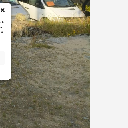
ara
as
 o