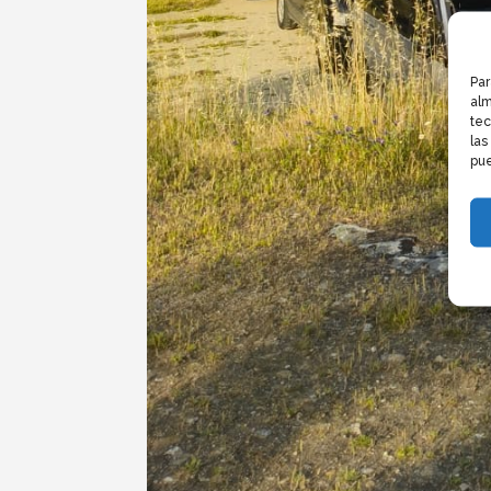
Par
alm
tec
las
pue