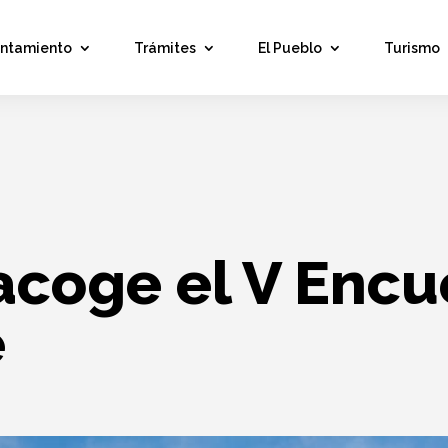
untamiento
Trámites
El Pueblo
Turismo
acoge el V Encu
e