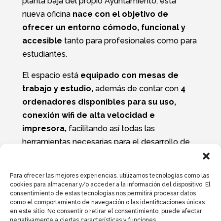
planta baja del propio Ayuntamiento, esta
nueva oficina
nace con el objetivo de
ofrecer un entorno cómodo, funcional y
accesible
tanto para profesionales como para
estudiantes.
El espacio está
equipado con mesas de
trabajo y estudio,
además de contar con
4
ordenadores disponibles para su uso,
conexión wifi de alta velocidad e
impresora,
facilitando así todas las
herramientas necesarias para el desarrollo de
actividades laborales y formativas. Asimismo,
dispone de una
mesa habilitada para
Para ofrecer las mejores experiencias, utilizamos tecnologías como las
reuniones,
ideal para encuentros
cookies para almacenar y/o acceder a la información del dispositivo. El
consentimiento de estas tecnologías nos permitirá procesar datos
profesionales, trabajos en grupo o sesiones
como el comportamiento de navegación o las identificaciones únicas
colaborativas.
en este sitio. No consentir o retirar el consentimiento, puede afectar
negativamente a ciertas características y funciones.