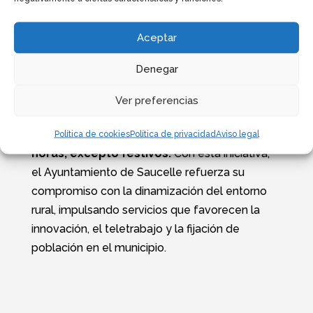
Aceptar
Denegar
Ver preferencias
El horario de uso de la oficina de coworking
será de lunes a viernes, de 10:00 a 15:00
Política de cookies
Política de privacidad
Aviso legal
horas, excepto festivos.
Con esta iniciativa,
el Ayuntamiento de Saucelle refuerza su
compromiso con la dinamización del entorno
rural, impulsando servicios que favorecen la
innovación, el teletrabajo y la fijación de
población en el municipio.